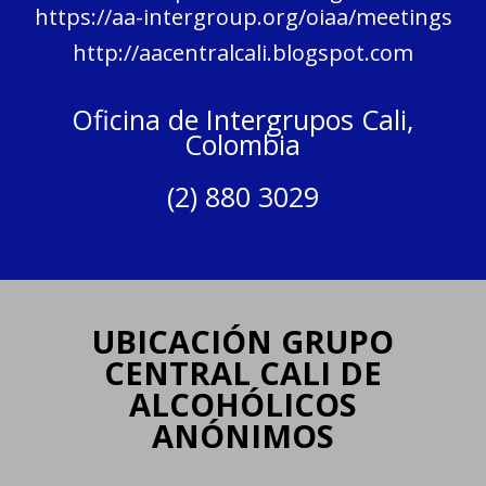
https://aa-intergroup.org/oiaa/meetings
http://aacentralcali.blogspot.com
Oficina de Intergrupos Cali,
Colombia
(2) 880 3029
UBICACIÓN GRUPO
CENTRAL CALI DE
ALCOHÓLICOS
ANÓNIMOS