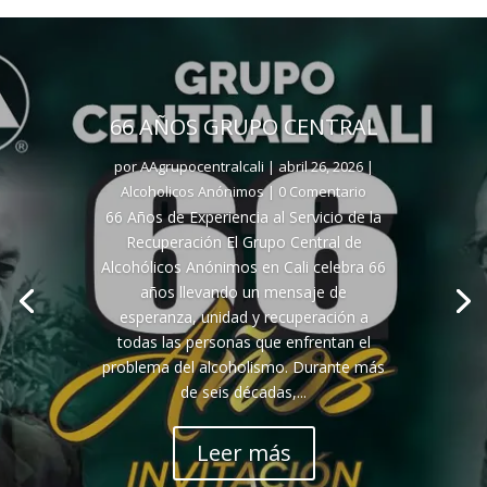
66 AÑOS GRUPO CENTRAL
por
AAgrupocentralcali
|
abril 26, 2026
|
Alcoholicos Anónimos
| 0 Comentario
66 Años de Experiencia al Servicio de la
Recuperación El Grupo Central de
Alcohólicos Anónimos en Cali celebra 66
años llevando un mensaje de
esperanza, unidad y recuperación a
todas las personas que enfrentan el
problema del alcoholismo. Durante más
de seis décadas,...
Leer más