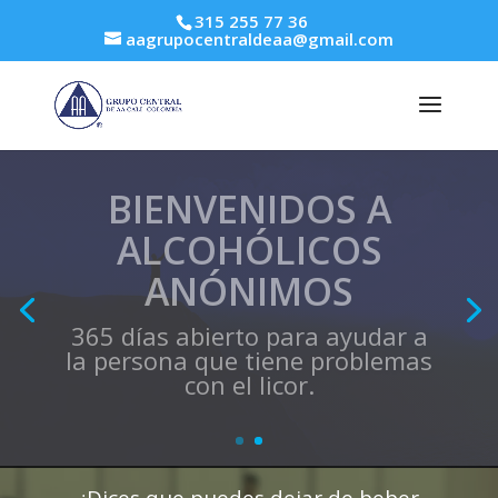
315 255 77 36
aagrupocentraldeaa@gmail.com
GRUPO CENTRAL DE
ALCOHÓLICOS
ANÓNIMOS CALI
COLOMBIA
Podemos ayudarle
CONTÁCTENOS