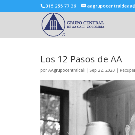
315 255 77 36
aagrupocentraldeaa
Los 12 Pasos de AA
por
AAgrupocentralcali
|
Sep 22, 2020
|
Recupe