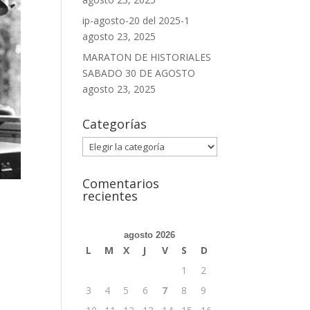
ip-agosto-20 del 2025-1
agosto 23, 2025
MARATON DE HISTORIALES
SABADO 30 DE AGOSTO
agosto 23, 2025
Categorías
Categorías
Comentarios
recientes
agosto 2026
L
M
X
J
V
S
D
1
2
3
4
5
6
7
8
9