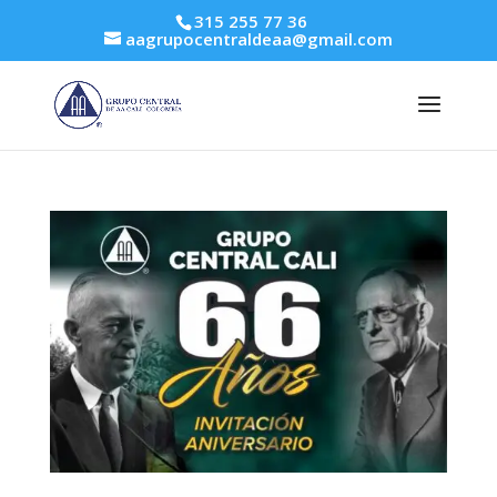
315 255 77 36
aagrupocentraldeaa@gmail.com